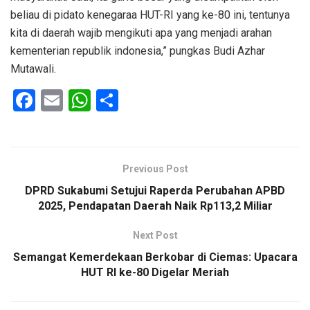
beliau di pidato kenegaraa HUT-RI yang ke-80 ini, tentunya
kita di daerah wajib mengikuti apa yang menjadi arahan
kementerian republik indonesia,” pungkas Budi Azhar
Mutawali.
F
E
W
S
a
m
h
h
ce
ail
at
ar
b
s
e
Previous Post
o
A
DPRD Sukabumi Setujui Raperda Perubahan APBD
o
p
2025, Pendapatan Daerah Naik Rp113,2 Miliar
k
p
Next Post
Semangat Kemerdekaan Berkobar di Ciemas: Upacara
HUT RI ke-80 Digelar Meriah