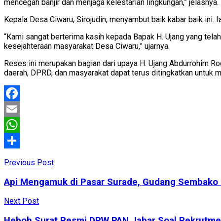
mencegah banjir dan menjaga kelestarian lingkungan,” jelasnya.
Kepala Desa Ciwaru, Sirojudin, menyambut baik kabar baik ini. 
“Kami sangat berterima kasih kepada Bapak H. Ujang yang tela
kesejahteraan masyarakat Desa Ciwaru,” ujarnya.
Reses ini merupakan bagian dari upaya H. Ujang Abdurrohim Roch
daerah, DPRD, dan masyarakat dapat terus ditingkatkan untuk
Facebook
Email
WhatsApp
Share
Previous Post
Api Mengamuk di Pasar Surade, Gudang Sembako H
Next Post
Heboh Surat Resmi DPW PAN Jabar Soal Rekrutm