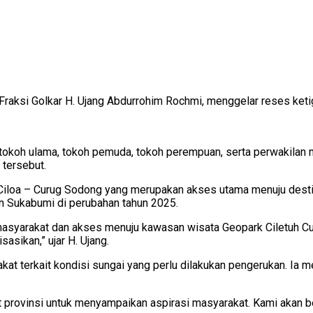
aksi Golkar H. Ujang Abdurrohim Rochmi, menggelar reses keti
n, tokoh ulama, tokoh pemuda, tokoh perempuan, serta perwakila
 tersebut.
en Ciloa – Curug Sodong yang merupakan akses utama menuju des
n Sukabumi di perubahan tahun 2025.
 masyarakat dan akses menuju kawasan wisata Geopark Ciletuh C
sasikan,” ujar H. Ujang.
akat terkait kondisi sungai yang perlu dilakukan pengerukan. I
at provinsi untuk menyampaikan aspirasi masyarakat. Kami akan b