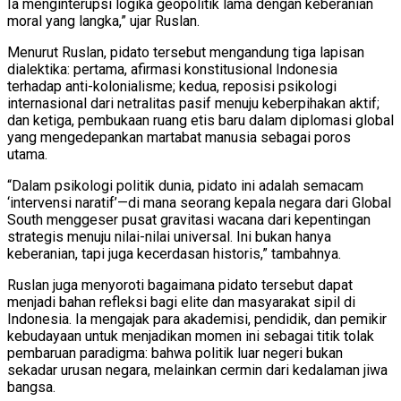
Ia menginterupsi logika geopolitik lama dengan keberanian
moral yang langka,” ujar Ruslan.
Menurut Ruslan, pidato tersebut mengandung tiga lapisan
dialektika: pertama, afirmasi konstitusional Indonesia
terhadap anti-kolonialisme; kedua, reposisi psikologi
internasional dari netralitas pasif menuju keberpihakan aktif;
dan ketiga, pembukaan ruang etis baru dalam diplomasi global
yang mengedepankan martabat manusia sebagai poros
utama.
“Dalam psikologi politik dunia, pidato ini adalah semacam
‘intervensi naratif’—di mana seorang kepala negara dari Global
South menggeser pusat gravitasi wacana dari kepentingan
strategis menuju nilai-nilai universal. Ini bukan hanya
keberanian, tapi juga kecerdasan historis,” tambahnya.
Ruslan juga menyoroti bagaimana pidato tersebut dapat
menjadi bahan refleksi bagi elite dan masyarakat sipil di
Indonesia. Ia mengajak para akademisi, pendidik, dan pemikir
kebudayaan untuk menjadikan momen ini sebagai titik tolak
pembaruan paradigma: bahwa politik luar negeri bukan
sekadar urusan negara, melainkan cermin dari kedalaman jiwa
bangsa.