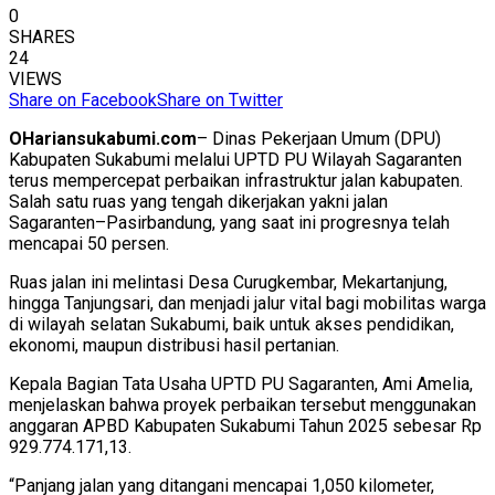
0
SHARES
24
VIEWS
Share on Facebook
Share on Twitter
OHariansukabumi.com
– Dinas Pekerjaan Umum (DPU)
Kabupaten Sukabumi melalui UPTD PU Wilayah Sagaranten
terus mempercepat perbaikan infrastruktur jalan kabupaten.
Salah satu ruas yang tengah dikerjakan yakni jalan
Sagaranten–Pasirbandung, yang saat ini progresnya telah
mencapai 50 persen.
Ruas jalan ini melintasi Desa Curugkembar, Mekartanjung,
hingga Tanjungsari, dan menjadi jalur vital bagi mobilitas warga
di wilayah selatan Sukabumi, baik untuk akses pendidikan,
ekonomi, maupun distribusi hasil pertanian.
Kepala Bagian Tata Usaha UPTD PU Sagaranten, Ami Amelia,
menjelaskan bahwa proyek perbaikan tersebut menggunakan
anggaran APBD Kabupaten Sukabumi Tahun 2025 sebesar Rp
929.774.171,13.
“Panjang jalan yang ditangani mencapai 1,050 kilometer,