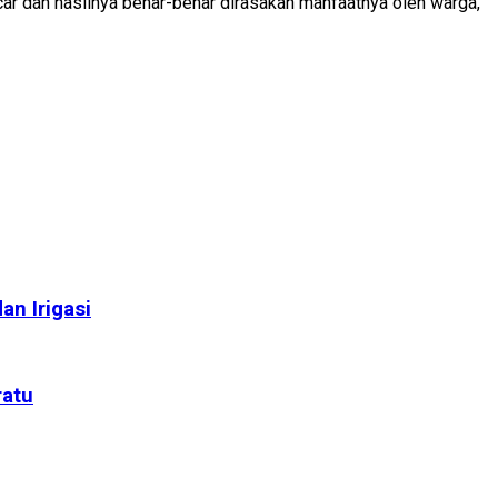
r dan hasilnya benar-benar dirasakan manfaatnya oleh warga,”
n Irigasi
ratu