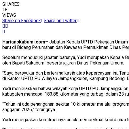
SHARES
18
VIEWS
Share on Facebook
Share on Twitter
Harianskabumi.com
– Jabatan Kepala UPTD Pekerjaan Umum (P
baru di Bidang Perumahan dan Kawasan Permukiman Dinas Pe
Sebelum menduduki jabatan barunya, Yudi merupakan Kepala B
oleh Bupati Sukabumi beserta jajaran Dinas Pekerjaan Umum.
“Saya bersyukur dan berterima kasih atas kepercayaan ini. Tentu 
di Kantor UPTD PU Wilayah Jampangkulon, Kampung Bedeng, De
Yudi menjelaskan bahwa wilayah kerja UPTD PU Jampangkulon me
kabupaten mencapai 183,88 kilometer yang terbagi dalam 23 rua
“Tahun ini ada penanganan sekitar 10 kilometer melalui progra
anggaran 2026,” terangnya.
Yudi menegaskan komitmennya untuk memperkuat koordinasi li