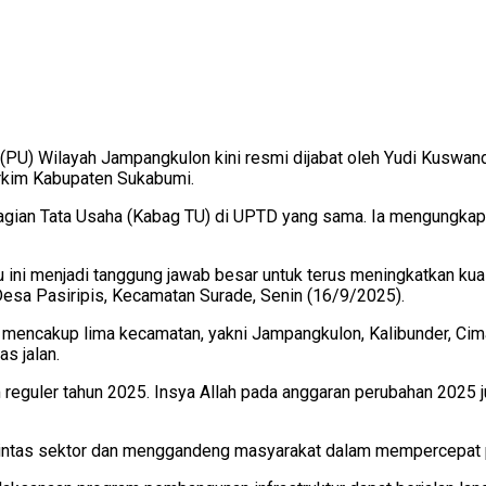
U) Wilayah Jampangkulon kini resmi dijabat oleh Yudi Kuswand
rkim Kabupaten Sukabumi.
agian Tata Usaha (Kabag TU) di UPTD yang sama. Ia mengungkapk
ini menjadi tanggung jawab besar untuk terus meningkatkan kualita
sa Pasiripis, Kecamatan Surade, Senin (16/9/2025).
ncakup lima kecamatan, yakni Jampangkulon, Kalibunder, Cimang
s jalan.
m reguler tahun 2025. Insya Allah pada anggaran perubahan 2025 
ntas sektor dan menggandeng masyarakat dalam mempercepat perb