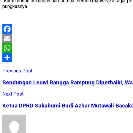
“Kami mohon dukungan dari semua elemen masyarakat agar pelak
pungkasnya.
Facebook
Email
WhatsApp
Share
Previous Post
Bendungan Leuwi Bangga Rampung Diperbaiki, Warga
Next Post
Ketua DPRD Sukabumi Budi Azhar Mutawali Bacakan