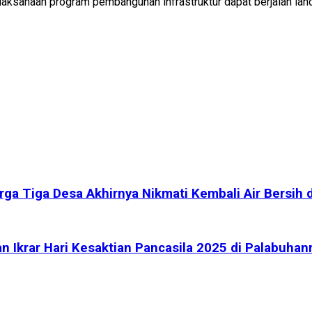
sanaan program pembangunan infrastruktur dapat berjalan lanca
 Tiga Desa Akhirnya Nikmati Kembali Air Bersih da
 Ikrar Hari Kesaktian Pancasila 2025 di Palabuhan