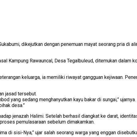
kabumi, dikejutkan dengan penemuan mayat seorang pria di alir
ni asal Kampung Rawauncal, Desa Tegalbuleud, ditemukan dalam k
keterangan keluarga, ia memiliki riwayat gangguan kejiwaan. Pene
 jasad tersebut.
od yang sedang menghanyutkan kayu bakar di sungai,” ujarnya. “
ihak desa.”
ap jenazah Halimi. Setelah berhasil diangkat ke darat, identit
k proses pemulasaraan sebelum dimakamkan.
ima di sisi-Nya,” ujar salah seorang warga yang enggan disebut