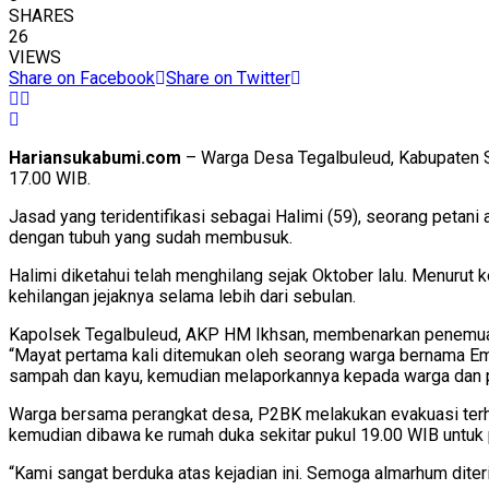
SHARES
26
VIEWS
Share on Facebook
Share on Twitter
Hariansukabumi.com
– Warga Desa Tegalbuleud, Kabupaten Su
17.00 WIB.
Jasad yang teridentifikasi sebagai Halimi (59), seorang peta
dengan tubuh yang sudah membusuk.
Halimi diketahui telah menghilang sejak Oktober lalu. Menurut 
kehilangan jejaknya selama lebih dari sebulan.
Kapolsek Tegalbuleud, AKP HM Ikhsan, membenarkan penemuan
“Mayat pertama kali ditemukan oleh seorang warga bernama Emb
sampah dan kayu, kemudian melaporkannya kepada warga dan p
Warga bersama perangkat desa, P2BK melakukan evakuasi terhad
kemudian dibawa ke rumah duka sekitar pukul 19.00 WIB untu
“Kami sangat berduka atas kejadian ini. Semoga almarhum diter