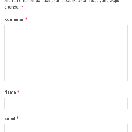
Alamat email Anda tidak akan dipublikasikan.
Ruas yang wajib
*
ditandai
*
Komentar
*
Nama
*
Email