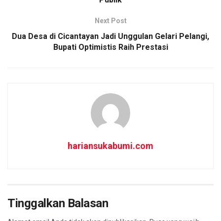
k
p
Next Post
Dua Desa di Cicantayan Jadi Unggulan Gelari Pelangi,
Bupati Optimistis Raih Prestasi
hariansukabumi.com
Tinggalkan Balasan