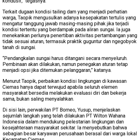
kondusif,” tegasnya.
Terkait dugaan kondisi tailing dam yang menjadi perhatian
warga, Taopik mengusulkan adanya kesepakatan tertulis yang
mengatur tanggung jawab masing-masing pihak jika terjadi
kondisi tertentu yang berdampak pada aliran sungai. Ia juga
menekankan perlunya penertiban aktivitas pertambangan yang
tidak sesuai aturan, termasuk praktik guguntur dan ngegobyok
tanah di sungai.
“Pendangkalan sungai harus ditangani secara menyeluruh.
Pembinaan akan dilakukan, namun penegakan aturan tetap
menjadi opsi jika ditemukan pelanggaran,” katanya.
Menurut Taopik, perbaikan kondisi lingkungan di kawasan
Ciemas hanya dapat terwujud apabila seluruh elemen
masyarakat bersedia melakukan evaluasi diri dan bekerja
sama, bukan saling menyalahkan.
Di sisi lain, perwakilan PT Borneo, Yusup, menjelaskan
sejumlah langkah yang telah dilakukan PT Wilton Wahana
Indonesia dalam mendukung pelestarian lingkungan dan
kesejahteraan masyarakat sekitar. Ia menyebutkan bahwa
sebagian besar karyawan perusahaan berasal dari warga lokal
Kecamatan Ciemas.