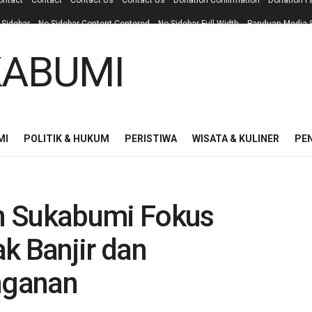
ontact
Contact
Contact Us
Contact Us
Donation Confirmation
Donation F
 Sidebar
No Sidebar Content Centered
No Sidebar Full Width
Panduan Media S
MI
POLITIK & HUKUM
PERISTIWA
WISATA & KULINER
PE
n Sukabumi Fokus
k Banjir dan
nganan