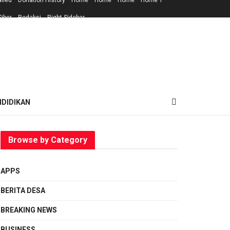
ailed
Donation History
Home
Home
Home
Home 1
iber
Redaksi
Right Sidebar
NDIDIKAN
Browse by Category
APPS
BERITA DESA
BREAKING NEWS
BUSINESS