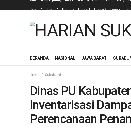
#4671 (tanpa judul)
About
Adv
Advertise
Blog
Blog
C
Home 2
Home 3
Home 4
Home 5
Home 6
Layout
Left
BERANDA
NASIONAL
JAWA BARAT
SUKABU
Home
Sukabumi
Dinas PU Kabupate
Inventarisasi Dampa
Perencanaan Pena