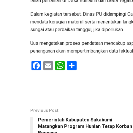
lahan pertanian di Desa Buniasih dan Desa Tegal
Dalam kegiatan tersebut, Dinas PU didampingi Cam
mendata kerugian materiil serta menentukan lang
sungai atau perbaikan tanggul, jika diperlukan.
Uus mengatakan proses pendataan mencakup aspek
penanganan akan mempertimbangkan data faktual s
F
E
W
S
a
m
h
h
ce
ail
at
ar
b
s
e
o
A
o
p
Previous Post
Pemerintah Kabupaten Sukabumi
k
p
Matangkan Program Hunian Tetap Korban
Bencana