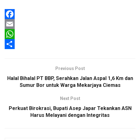
F
a
E
c
m
W
e
a
h
S
b
i
a
h
Previous Post
o
l
t
a
Halal Bihalal PT BBP, Serahkan Jalan Aspal 1,6 Km dan
o
s
r
Sumur Bor untuk Warga Mekarjaya Ciemas
k
A
e
Next Post
p
Perkuat Birokrasi, Bupati Asep Japar Tekankan ASN
p
Harus Melayani dengan Integritas