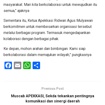
masyarakat. Mari kita berkolaborasi untuk mewujudkan itu
semua,” ajaknya
Sementara itu, Ketua Apekkasi Ridwan Agus Mulyawan
berkomitmen untuk membesarkan organisasi tersebut
melalui berbagai program. Termasuk mengedapankan
kolaborasi dengan berbagai pihak.
Ke depan, mohon arahan dan bimbingan. Kami siap
berkolaborasi dalam memajukan wilayah,” pungkasnya
F
E
W
S
a
m
h
h
ce
ail
at
ar
b
s
e
Previous Post
o
A
Muscab APEKKASI, Sekda tekankan pentingnya
o
p
komunikasi dan sinergi daerah