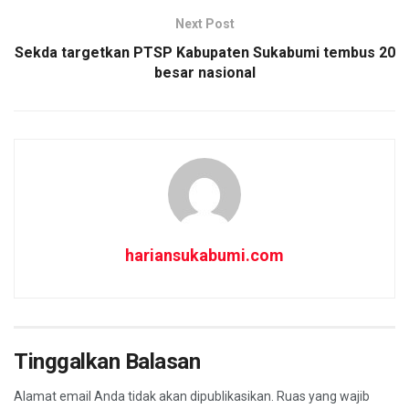
k
p
Next Post
Sekda targetkan PTSP Kabupaten Sukabumi tembus 20
besar nasional
hariansukabumi.com
Tinggalkan Balasan
Alamat email Anda tidak akan dipublikasikan.
Ruas yang wajib