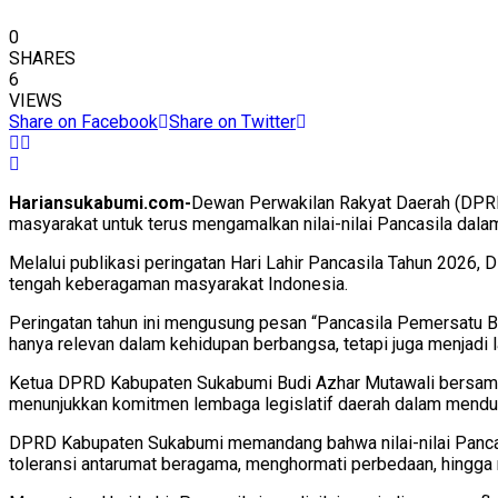
0
SHARES
6
VIEWS
Share on Facebook
Share on Twitter
Hariansukabumi.com-
Dewan Perwakilan Rakyat Daerah (DPRD
masyarakat untuk terus mengamalkan nilai-nilai Pancasila dal
Melalui publikasi peringatan Hari Lahir Pancasila Tahun 202
tengah keberagaman masyarakat Indonesia.
Peringatan tahun ini mengusung pesan “Pancasila Pemersatu B
hanya relevan dalam kehidupan berbangsa, tetapi juga menjadi
Ketua DPRD Kabupaten Sukabumi Budi Azhar Mutawali bersama ja
menunjukkan komitmen lembaga legislatif daerah dalam menduk
DPRD Kabupaten Sukabumi memandang bahwa nilai-nilai Pancas
toleransi antarumat beragama, menghormati perbedaan, hingga m