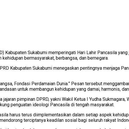
) Kabupaten Sukabumi memperingati Hari Lahir Pancasila yang 
am kehidupan bermasyarakat, berbangsa, dan bernegara.
6, DPRD Kabupaten Sukabumi menegaskan pentingnya menjaga Pan
angsa, Fondasi Perdamaian Dunia.” Pesan tersebut menggambarka
 landasan untuk membangun kehidupan yang damai, harmonis, dan
jaran pimpinan DPRD, yakni Wakil Ketua I Yudha Sukmagara, Wak
ung penguatan ideologi Pancasila di tengah masyarakat.
ila harus terus diimplementasikan dalam setiap aspek kehidup
endorong terciptanya keadilan sosial bagi seluruh rakyat Indon