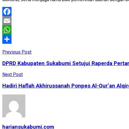
Facebook
Email
WhatsApp
Share
Previous Post
DPRD Kabupaten Sukabumi Setujui Raperda Pertan
Next Post
Hadiri Haflah Akhirussanah Ponpes Al-Qur’an Alq
hariansukabumi.com