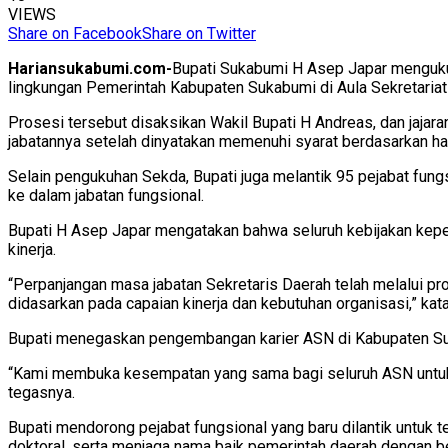
VIEWS
Share on Facebook
Share on Twitter
Hariansukabumi.com-
Bupati Sukabumi H Asep Japar mengukuh
lingkungan Pemerintah Kabupaten Sukabumi di Aula Sekretaria
Prosesi tersebut disaksikan Wakil Bupati H Andreas, dan jaj
jabatannya setelah dinyatakan memenuhi syarat berdasarkan h
Selain pengukuhan Sekda, Bupati juga melantik 95 pejabat fungsi
ke dalam jabatan fungsional.
Bupati H Asep Japar mengatakan bahwa seluruh kebijakan kep
kinerja.
“Perpanjangan masa jabatan Sekretaris Daerah telah melalui p
didasarkan pada capaian kinerja dan kebutuhan organisasi,” kata
Bupati menegaskan pengembangan karier ASN di Kabupaten Sukabu
“Kami membuka kesempatan yang sama bagi seluruh ASN untuk be
tegasnya.
Bupati mendorong pejabat fungsional yang baru dilantik untuk 
doktoral, serta menjaga nama baik pemerintah daerah dengan be