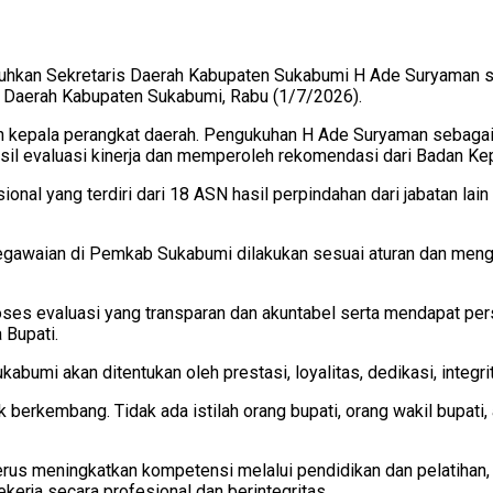
kan Sekretaris Daerah Kabupaten Sukabumi H Ade Suryaman seka
t Daerah Kabupaten Sukabumi, Rabu (1/7/2026).
aran kepala perangkat daerah. Pengukuhan H Ade Suryaman sebag
asil evaluasi kinerja dan memperoleh rekomendasi dari Badan K
onal yang terdiri dari 18 ASN hasil perpindahan dari jabatan lai
egawaian di Pemkab Sukabumi dilakukan sesuai aturan dan meng
roses evaluasi yang transparan dan akuntabel serta mendapat pe
 Bupati.
mi akan ditentukan oleh prestasi, loyalitas, dedikasi, integrit
rkembang. Tidak ada istilah orang bupati, orang wakil bupati, a
terus meningkatkan kompetensi melalui pendidikan dan pelatihan
kerja secara profesional dan berintegritas.