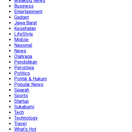
Breaking News
Business
Entertainment
Gadget
Jawa Barat
Kesehatan
LifeStyle
Mobile
Nasional
News
Olahraga
Pendidikan
Peristiwa
Politics
Politik & Hukum
Popular News
Sejarah
Sports
Startup
Sukabumi
Tech
Technology
Travel
What's Hot