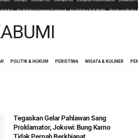
ontact
Contact
Contact Us
Contact Us
Donation Confirmation
Donation F
 Sidebar
No Sidebar Content Centered
No Sidebar Full Width
Panduan Media S
MI
POLITIK & HUKUM
PERISTIWA
WISATA & KULINER
PE
Tegaskan Gelar Pahlawan Sang
Proklamator, Jokowi: Bung Karno
Tidak Pernah Berkhianat