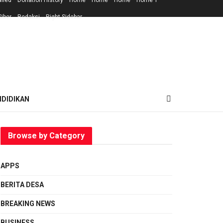
ailed
Donation History
Home
Home
Home
Home 1
iber
Redaksi
Right Sidebar
NDIDIKAN
Browse by Category
APPS
BERITA DESA
BREAKING NEWS
BUSINESS