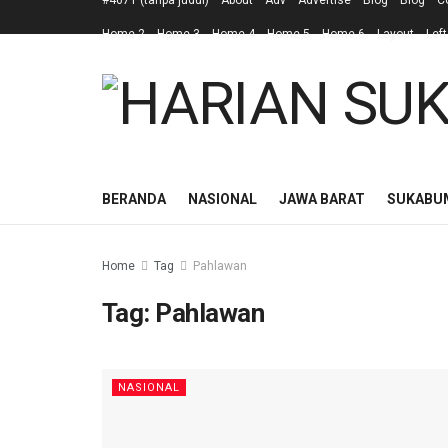
#4671 (tanpa judul)
About
Adv
Advertise
Blog
Blog
C
Home 2
Home 3
Home 4
Home 5
Home 6
Layout
Left
BERANDA
NASIONAL
JAWA BARAT
SUKABU
Home
Tag
Pahlawan
Tag:
Pahlawan
NASIONAL