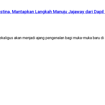
istina, Mantapkan Langkah Manuju Jajaway dari Dapil 
aligus akan menjadi ajang pengenalan bagi muka-muka baru di dun