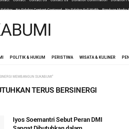
ontact
Contact
Contact Us
Contact Us
Donation Confirmation
Donation F
 Sidebar
No Sidebar Content Centered
No Sidebar Full Width
Panduan Media S
MI
POLITIK & HUKUM
PERISTIWA
WISATA & KULINER
PE
SINERGI MEMBANGUN SUKABUMI"
UTUHKAN TERUS BERSINERGI
Iyos Soemantri Sebut Peran DMI
Sangat Dibutuhkan dalam