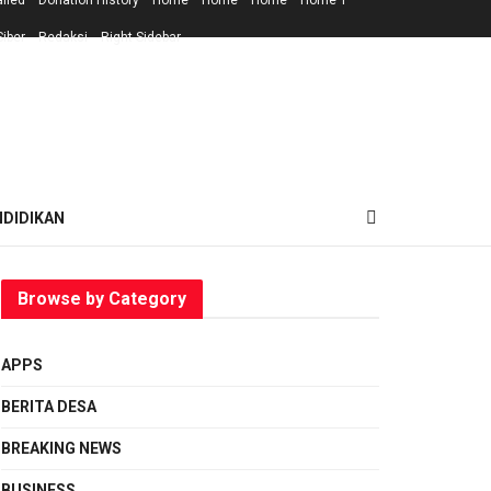
ailed
Donation History
Home
Home
Home
Home 1
iber
Redaksi
Right Sidebar
NDIDIKAN
Browse by Category
APPS
BERITA DESA
BREAKING NEWS
BUSINESS