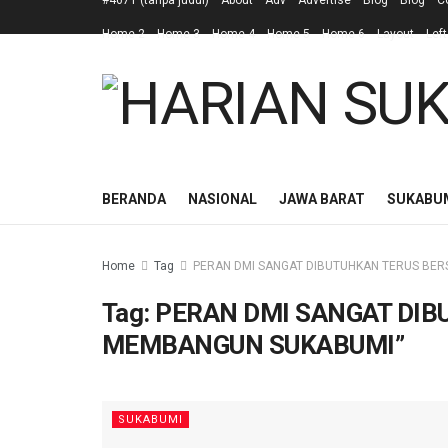
#4671 (tanpa judul)
About
Adv
Advertise
Blog
Blog
C
Home 2
Home 3
Home 4
Home 5
Home 6
Layout
Left
BERANDA
NASIONAL
JAWA BARAT
SUKABU
Home
Tag
PERAN DMI SANGAT DIBUTUHKAN TERUS BER
Tag:
PERAN DMI SANGAT DIB
MEMBANGUN SUKABUMI”
SUKABUMI