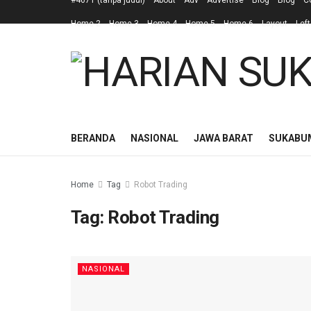
#4671 (tanpa judul)
About
Adv
Advertise
Blog
Blog
C
Home 2
Home 3
Home 4
Home 5
Home 6
Layout
Left
BERANDA
NASIONAL
JAWA BARAT
SUKABU
Home
Tag
Robot Trading
Tag:
Robot Trading
NASIONAL