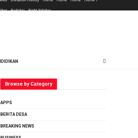
ailed
Donation History
Home
Home
Home
Home 1
iber
Redaksi
Right Sidebar
NDIDIKAN
Browse by Category
APPS
BERITA DESA
BREAKING NEWS
BUSINESS