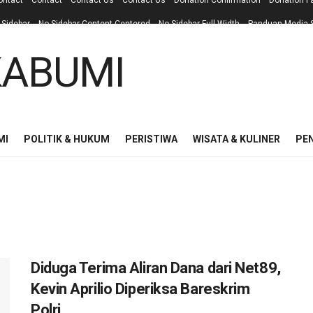
ontact
Contact
Contact Us
Contact Us
Donation Confirmation
Donation F
 Sidebar
No Sidebar Content Centered
No Sidebar Full Width
Panduan Media S
MI
POLITIK & HUKUM
PERISTIWA
WISATA & KULINER
PE
Diduga Terima Aliran Dana dari Net89,
Kevin Aprilio Diperiksa Bareskrim
Polri