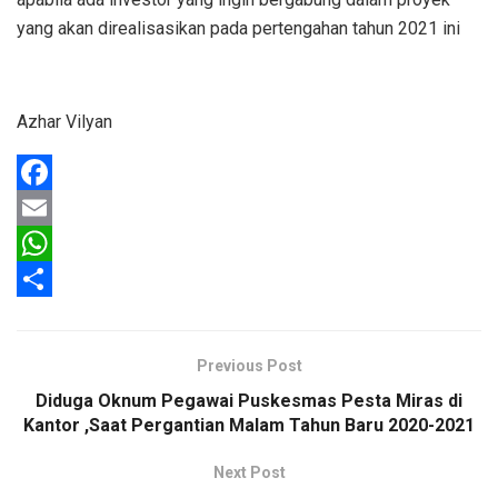
yang akan direalisasikan pada pertengahan tahun 2021 ini
Azhar Vilyan
F
a
E
c
m
W
e
a
h
S
b
i
a
h
Previous Post
o
l
t
a
Diduga Oknum Pegawai Puskesmas Pesta Miras di
o
s
r
Kantor ,Saat Pergantian Malam Tahun Baru 2020-2021
k
A
e
Next Post
p