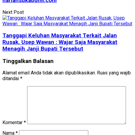
hariansukabumi.com
Next Post
Tanggapi Keluhan Masyarakat Terkait Jalan
Rusak, Usep Wawan : Wajar Saja Masyarakat
Menagih Janji Bupati Tersebut
Tinggalkan Balasan
Alamat email Anda tidak akan dipublikasikan.
Ruas yang wajib
ditandai
*
Komentar
*
Nama
*