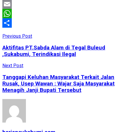
Facebook
Email
WhatsApp
Share
Previous Post
Aktifitas PT.Sabda Alam di Tegal Buleud
,Sukabumi, Terindikasi Ilegal
Next Post
Tanggapi Keluhan Masyarakat Terkait Jalan
Rusak, Usep Wawan : Wajar Saja Masyarakat
Menagih Janji Bupati Tersebut