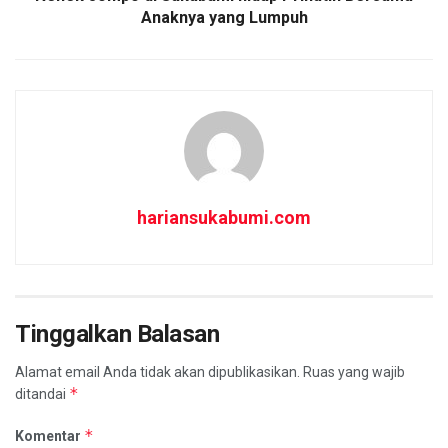
p
Anaknya yang Lumpuh
hariansukabumi.com
Tinggalkan Balasan
Alamat email Anda tidak akan dipublikasikan.
Ruas yang wajib
*
ditandai
*
Komentar