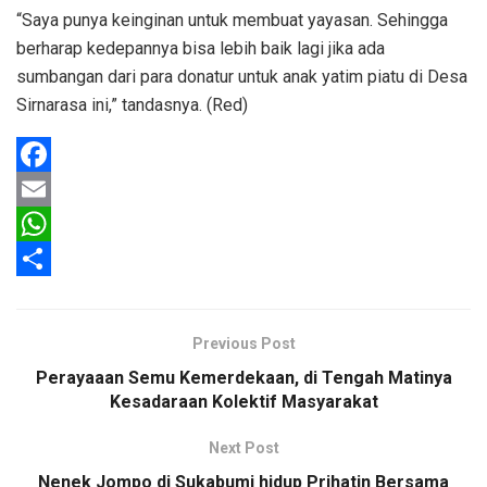
“Saya punya keinginan untuk membuat yayasan. Sehingga
berharap kedepannya bisa lebih baik lagi jika ada
sumbangan dari para donatur untuk anak yatim piatu di Desa
Sirnarasa ini,” tandasnya. (Red)
F
a
E
c
m
W
e
a
h
S
b
i
a
h
Previous Post
o
l
t
a
Perayaaan Semu Kemerdekaan, di Tengah Matinya
o
s
r
Kesadaraan Kolektif Masyarakat
k
A
e
Next Post
p
Nenek Jompo di Sukabumi hidup Prihatin Bersama