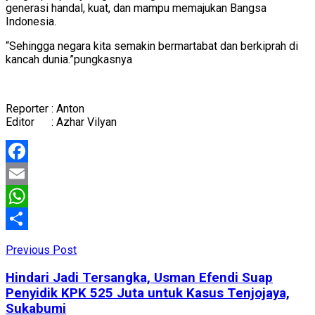
generasi handal, kuat, dan mampu memajukan Bangsa
Indonesia.
“Sehingga negara kita semakin bermartabat dan berkiprah di
kancah dunia.”pungkasnya
Reporter : Anton
Editor : Azhar Vilyan
Facebook
Email
WhatsApp
Share
Previous Post
Hindari Jadi Tersangka, Usman Efendi Suap
Penyidik KPK 525 Juta untuk Kasus Tenjojaya,
Sukabumi