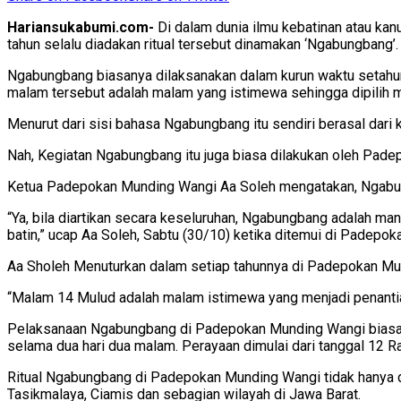
Hariansukabumi.com-
Di dalam dunia ilmu kebatinan atau kanu
tahun selalu diadakan ritual tersebut dinamakan ‘Ngabungbang’.
Ngabungbang biasanya dilaksanakan dalam kurun waktu setahun s
malam tersebut adalah malam yang istimewa sehingga dipilih
Menurut dari sisi bahasa Ngabungbang itu sendiri berasal dari
Nah, Kegiatan Ngabungbang itu juga biasa dilakukan oleh Pad
Ketua Padepokan Munding Wangi Aa Soleh mengatakan, Ngabung
“Ya, bila diartikan secara keseluruhan, Ngabungbang adalah mand
batin,” ucap Aa Soleh, Sabtu (30/10) ketika ditemui di Padepo
Aa Sholeh Menuturkan dalam setiap tahunnya di Padepokan Mund
“Malam 14 Mulud adalah malam istimewa yang menjadi penantia
Pelaksanaan Ngabungbang di Padepokan Munding Wangi biasan
selama dua hari dua malam. Perayaan dimulai dari tanggal 12 Ra
Ritual Ngabungbang di Padepokan Munding Wangi tidak hanya diik
Tasikmalaya, Ciamis dan sebagian wilayah di Jawa Barat.