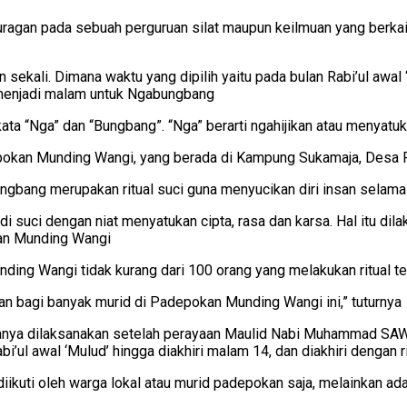
ragan pada sebuah perguruan silat maupun keilmuan yang berkaitan 
ekali. Dimana waktu yang dipilih yaitu pada bulan Rabi’ul awal
 menjadi malam untuk Ngabungbang
 kata “Nga” dan “Bungbang”. “Nga” berarti ngahijikan atau menya
epokan Munding Wangi, yang berada di Kampung Sukamaja, Desa 
bang merupakan ritual suci guna menyucikan diri insan selama
i suci dengan niat menyatukan cipta, rasa dan karsa. Hal itu dil
kan Munding Wangi
ing Wangi tidak kurang dari 100 orang yang melakukan ritual te
n bagi banyak murid di Padepokan Munding Wangi ini,” tuturnya
ya dilaksanakan setelah perayaan Maulid Nabi Muhammad SAW.
bi’ul awal ‘Mulud’ hingga diakhiri malam 14, dan diakhiri dengan
uti oleh warga lokal atau murid padepokan saja, melainkan ada y