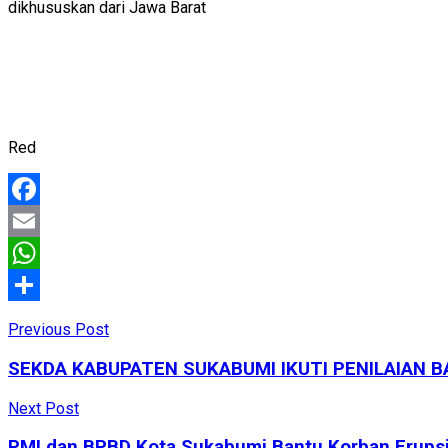
dikhususkan dari Jawa Barat
Red
Facebook
Email
WhatsApp
Share
Previous Post
SEKDA KABUPATEN SUKABUMI IKUTI PENILAIAN 
Next Post
PMI dan BPBD Kota Sukabumi Bantu Korban Erup