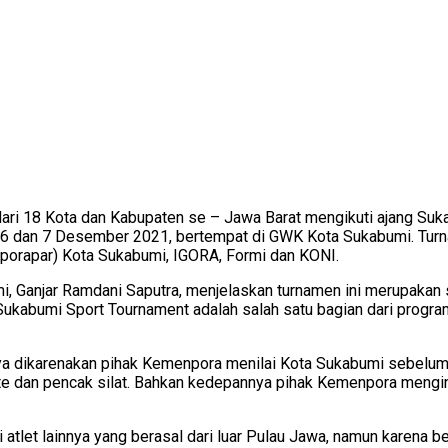
dari 18 Kota dan Kabupaten se – Jawa Barat mengikuti ajang Su
ggal 6 dan 7 Desember 2021, bertempat di GWK Kota Sukabumi. Tu
sporapar) Kota Sukabumi, IGORA, Formi dan KONI.
 Ganjar Ramdani Saputra, menjelaskan turnamen ini merupakan s
Sukabumi Sport Tournament adalah salah satu bagian dari prog
ya dikarenakan pihak Kemenpora menilai Kota Sukabumi sebelumn
e dan pencak silat. Bahkan kedepannya pihak Kemenpora mengin
ri atlet lainnya yang berasal dari luar Pulau Jawa, namun karena 