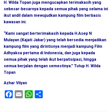
H. Wilda Topan juga mengucapkan terimakasih yang
sebesar-besarnya kepada semua pihak yang selama ini
ikut andil dalam mewujudkan kampung film berbasis
kawasan ini.
“Kami sangat berterimakasih kepada H.Asep N
Mulayan (Kajati Jabar) yang telah bersedia menjadikan
kampung film yang dirintisnya menjadi kampung Film
Adhyaksa pertama di Indonesia, dan juga kepada
semua pihak yang telah ikut berpatisipasi, hingga
semua berjalan dengan semestinya.” Tutup H. Wilda
Topan
Azhar Vilyan
F
E
W
S
a
m
h
h
ce
ail
at
ar