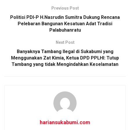
b
s
e
Previous Post
o
A
Politisi PDI-P H.Nasrudin Sumitra Dukung Rencana
o
p
Pelebaran Bangunan Kesatuan Adat Tradisi
Palabuhanratu
k
p
Next Post
Banyaknya Tambang Ilegal di Sukabumi yang
Menggunakan Zat Kimia, Ketua DPD PPLHI: Tutup
Tambang yang tidak Mengindahkan Keselamatan
hariansukabumi.com