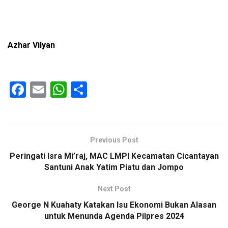
Azhar Vilyan
F
E
W
S
a
m
h
h
ce
ail
at
ar
b
s
e
Previous Post
o
A
Peringati Isra Mi’raj, MAC LMPI Kecamatan Cicantayan
o
p
Santuni Anak Yatim Piatu dan Jompo
k
p
Next Post
George N Kuahaty Katakan Isu Ekonomi Bukan Alasan
untuk Menunda Agenda Pilpres 2024