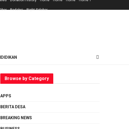
ailed
Donation History
Home
Home
Home
Home 1
iber
Redaksi
Right Sidebar
NDIDIKAN
Browse by Category
APPS
BERITA DESA
BREAKING NEWS
BUSINESS