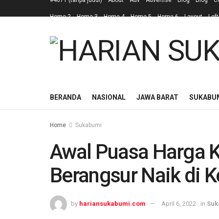
#4671 (tanpa judul)
About
Adv
Advertise
Blog
Blog
C
Home 2
Home 3
Home 4
Home 5
Home 6
Layout
Left
BERANDA
NASIONAL
JAWA BARAT
SUKABU
Home
Sukabumi
Awal Puasa Harga 
Berangsur Naik di 
by
hariansukabumi.com
April 6, 2022
in
Suk