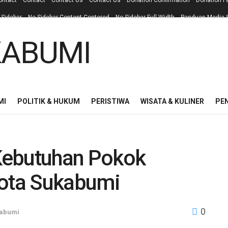
ontact
Contact
Contact Us
Contact Us
Donation Confirmation
Donation F
 Sidebar
No Sidebar Content Centered
No Sidebar Full Width
Panduan Media S
MI
POLITIK & HUKUM
PERISTIWA
WISATA & KULINER
PE
Kebutuhan Pokok
Kota Sukabumi
0
abumi