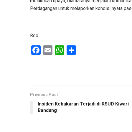
melakukan upaya, diantaranya menjalani komunik
Perdagangan untuk melaporkan kondisi nyata paso
Red
F
E
W
S
a
m
h
h
ce
ail
at
ar
b
s
e
o
A
o
p
Previous Post
Insiden Kebakaran Terjadi di RSUD Kiwari
k
p
Bandung