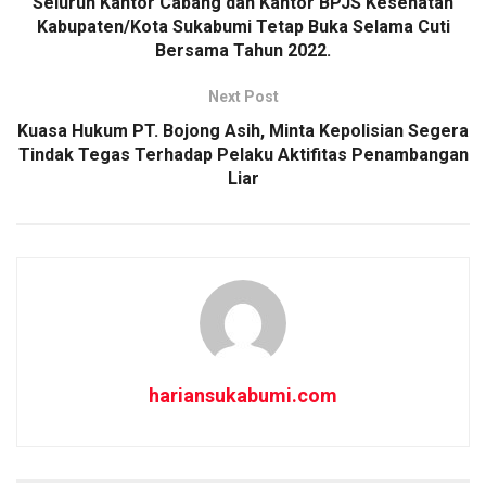
Seluruh Kantor Cabang dan Kantor BPJS Kesehatan
o
p
Kabupaten/Kota Sukabumi Tetap Buka Selama Cuti
Bersama Tahun 2022.
k
p
Next Post
Kuasa Hukum PT. Bojong Asih, Minta Kepolisian Segera
Tindak Tegas Terhadap Pelaku Aktifitas Penambangan
Liar
hariansukabumi.com