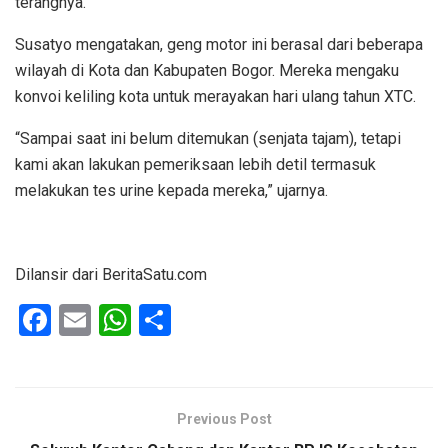
terangnya.
Susatyo mengatakan, geng motor ini berasal dari beberapa
wilayah di Kota dan Kabupaten Bogor. Mereka mengaku
konvoi keliling kota untuk merayakan hari ulang tahun XTC.
“Sampai saat ini belum ditemukan (senjata tajam), tetapi
kami akan lakukan pemeriksaan lebih detil termasuk
melakukan tes urine kepada mereka,” ujarnya.
Dilansir dari BeritaSatu.com
F
E
W
S
a
m
h
h
ce
ail
at
ar
b
s
e
Previous Post
o
A