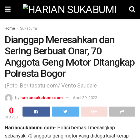
Home
Sukabumi
Dianggap Meresahkan dan
Sering Berbuat Onar, 70
Anggota Geng Motor Ditangkap
Polresta Bogor
(Foto: Beritasatu.com/ Vento Saudale
by
hariansukabumi.com
April 29, 2022
0
SHARES
Hariansukabumi.com-
Polisi berhasil menangkap
sebanyak 70 anggota geng motor yang diduga kuat kerap