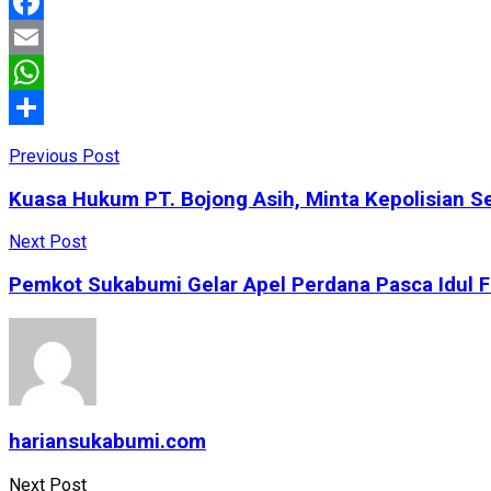
Facebook
Email
WhatsApp
Share
Previous Post
Kuasa Hukum PT. Bojong Asih, Minta Kepolisian S
Next Post
Pemkot Sukabumi Gelar Apel Perdana Pasca Idul Fi
hariansukabumi.com
Next Post