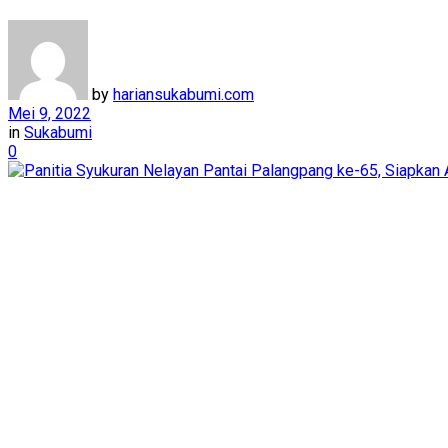
by
hariansukabumi.com
Mei 9, 2022
in
Sukabumi
0