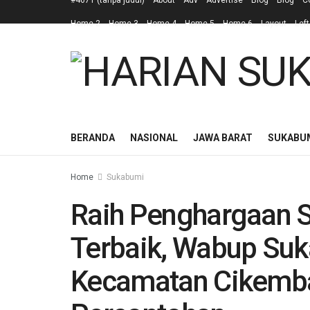
#4671 (tanpa judul)
About
Adv
Advertise
Blog
Blog
C
Home 2
Home 3
Home 4
Home 5
Home 6
Layout
Left
BERANDA
NASIONAL
JAWA BARAT
SUKABU
Home
Sukabumi
Raih Penghargaan 
Terbaik, Wabup Su
Kecamatan Cikembar