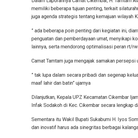
Dalam Laporannya Camat Cikembar, H. Tamtam A
memiliki beberapa tujuan penting, terkait silatu
juga agenda strategis tentang kemajuan wilayah
” ada beberapa poin penting dari kegiatan ini, di
penguatan dan pemberdayaan umat, menyikapi kond
lainnya, serta mendorong optimalisasi peran rt/r
Camat Tamtam juga mengajak samakan persepsi
” tak lupa dalam secara pribadi dan segenap k
maaf lahir dan batin” ujarnya
Dilanjutkan, Kepala UPZ Kecamatan Cikembar Ija
Infak Sodakoh di Kec. Cikembar secara lengkap 
Sementara itu Wakil Bupati Sukabumi H. Iyos Som
dan inovatif harus ada sinegritas berbagai kala