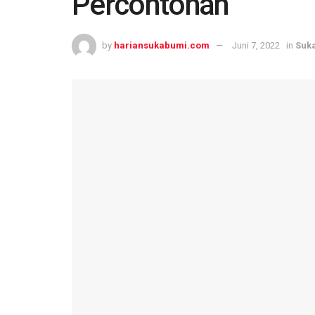
Percontohan
by
hariansukabumi.com
Juni 7, 2022
in
Suk