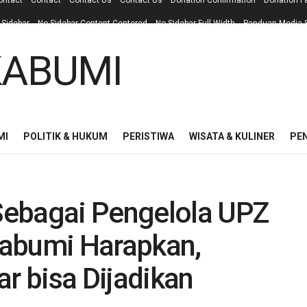
ontact
Contact
Contact Us
Contact Us
Donation Confirmation
Donation F
 Sidebar
No Sidebar Content Centered
No Sidebar Full Width
Panduan Media S
MI
POLITIK & HUKUM
PERISTIWA
WISATA & KULINER
PE
Sebagai Pengelola UPZ
kabumi Harapkan,
 bisa Dijadikan