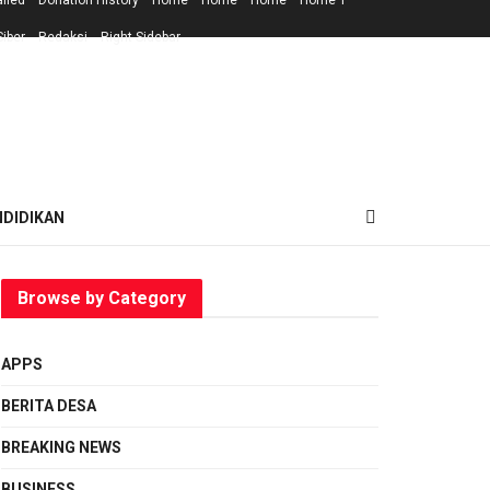
ailed
Donation History
Home
Home
Home
Home 1
iber
Redaksi
Right Sidebar
NDIDIKAN
Browse by Category
APPS
BERITA DESA
BREAKING NEWS
BUSINESS