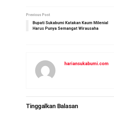
b
s
e
o
A
o
p
Previous Post
Bupati Sukabumi Katakan Kaum Milenial
k
p
Harus Punya Semangat Wirausaha
hariansukabumi.com
Tinggalkan Balasan