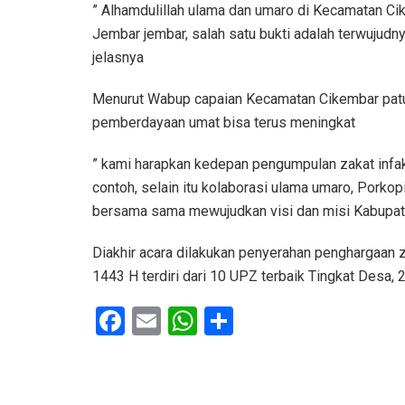
” Alhamdulillah ulama dan umaro di Kecamatan Ci
Jembar jembar, salah satu bukti adalah terwujudny
jelasnya
Menurut Wabup capaian Kecamatan Cikembar patut
pemberdayaan umat bisa terus meningkat
” kami harapkan kedepan pengumpulan zakat infa
contoh, selain itu kolaborasi ulama umaro, Pork
bersama sama mewujudkan visi dan misi Kabupa
Diakhir acara dilakukan penyerahan penghargaa
1443 H terdiri dari 10 UPZ terbaik Tingkat Desa
F
E
W
S
a
m
h
h
ce
ail
at
ar