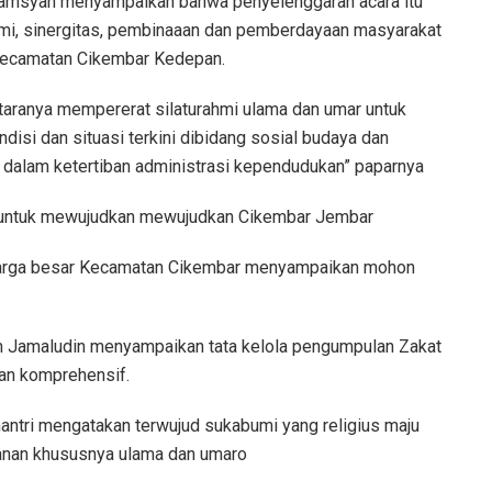
lamsyah menyampaikan bahwa penyelenggaran acara itu
rahmi, sinergitas, pembinaaan dan pemberdayaan masyarakat
 Kecamatan Cikembar Kedepan.
antaranya mempererat silaturahmi ulama dan umar untuk
isi dan situasi terkini dibidang sosial budaya dan
w dalam ketertiban administrasi kependudukan” paparnya
 untuk mewujudkan mewujudkan Cikembar Jembar
eluarga besar Kecamatan Cikembar menyampaikan mohon
m Jamaludin menyampaikan tata kelola pengumpulan Zakat
dan komprehensif.
antri mengatakan terwujud sukabumi yang religius maju
nganan khususnya ulama dan umaro