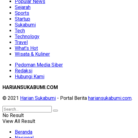
Popular News
Sejarah
Sports
Startup
Sukabumi
Tech
Technology
Travel
What's Hot
Wisata & Kuliner
Pedoman Media Siber
Redaksi
Hubungi Kami
HARIANSUKABUMI.COM
© 2021
Harian Sukabumi
- Portal Berita
hariansukabumi.com
.
No Result
View All Result
Beranda
Nasional