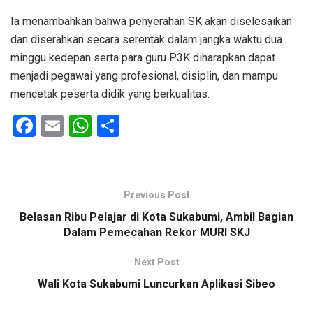
Ia menambahkan bahwa penyerahan SK akan diselesaikan
dan diserahkan secara serentak dalam jangka waktu dua
minggu kedepan serta para guru P3K diharapkan dapat
menjadi pegawai yang profesional, disiplin, dan mampu
mencetak peserta didik yang berkualitas.
F
E
W
S
a
m
h
h
ce
ail
at
ar
b
s
e
Previous Post
o
A
Belasan Ribu Pelajar di Kota Sukabumi, Ambil Bagian
o
p
Dalam Pemecahan Rekor MURI SKJ
k
p
Next Post
Wali Kota Sukabumi Luncurkan Aplikasi Sibeo