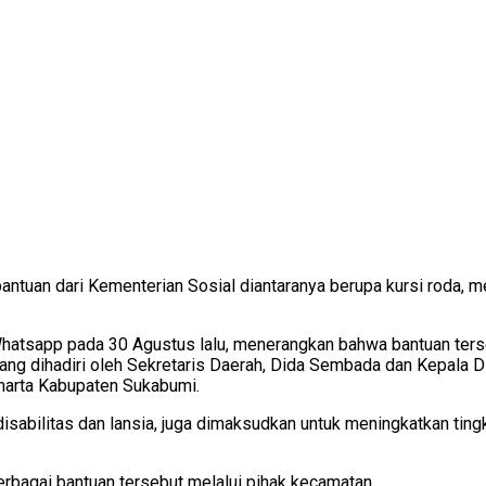
tuan dari Kementerian Sosial diantaranya berupa kursi roda, me
Whatsapp pada 30 Agustus lalu, menerangkan bahwa bantuan terse
 yang dihadiri oleh Sekretaris Daerah, Dida Sembada dan Kepala 
amarta Kabupaten Sukabumi.
isabilitas dan lansia, juga dimaksudkan untuk meningkatkan tin
rbagai bantuan tersebut melalui pihak kecamatan.