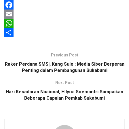
F
a
E
c
m
W
e
a
h
S
b
i
a
h
Previous Post
o
l
t
a
Raker Perdana SMSI, Kang Sule : Media Siber Berperan
o
s
r
Penting dalam Pembangunan Sukabumi
k
A
e
Next Post
p
Hari Kesadaran Nasional, H.Iyos Soemantri Sampaikan
p
Beberapa Capaian Pemkab Sukabumi