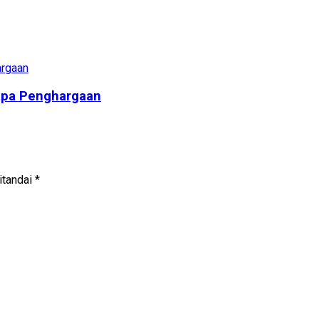
apa Penghargaan
itandai
*