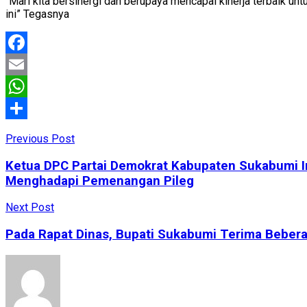
“Mari kita bersinergi dan berupaya mencapai kinerja terbaik 
ini” Tegasnya
Facebook
Email
WhatsApp
Share
Previous Post
Ketua DPC Partai Demokrat Kabupaten Sukabumi Ima
Menghadapi Pemenangan Pileg
Next Post
Pada Rapat Dinas, Bupati Sukabumi Terima Beber