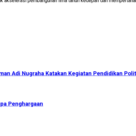
untuk akselerasi pembangunan lima tahun kedepan dan mempertahan
n Adi Nugraha Katakan Kegiatan Pendidikan Politik
apa Penghargaan