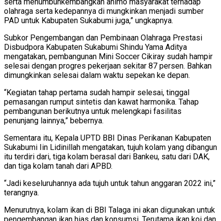
serta menumbuhkembangkan animo masyarakat terhadap
olahraga serta kedepannya di mungkinkan menjadi sumber
PAD untuk Kabupaten Sukabumi juga,” ungkapnya.
Subkor Pengembangan dan Pembinaan Olahraga Prestasi
Disbudpora Kabupaten Sukabumi Shindu Yama Aditya
mengatakan, pembangunan Mini Soccer Cikiray sudah hampir
selesai dengan progres pekerjaan sekitar 87 persen. Bahkan
dimungkinkan selesai dalam waktu sepekan ke depan.
“Kegiatan tahap pertama sudah hampir selesai, tinggal
pemasangan rumput sintetis dan kawat harmonika. Tahap
pembangunan berikutnya untuk melengkapi fasilitas
penunjang lainnya,” bebernya.
Sementara itu, Kepala UPTD BBI Dinas Perikanan Kabupaten
Sukabumi Iin Lidinillah mengatakan, tujuh kolam yang dibangun
itu terdiri dari, tiga kolam berasal dari Bankeu, satu dari DAK,
dan tiga kolam tanah dari APBD.
“Jadi keseluruhannya ada tujuh untuk tahun anggaran 2022 ini,”
terangnya.
Menurutnya, kolam ikan di BBI Talaga ini akan digunakan untuk
pengembangan ikan hias dan konsumsi. Terutama ikan koi dan