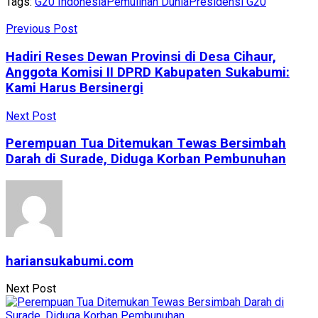
Tags:
G20 Indonesia
Pemulihan Dunia
Presidensi G20
Share
Previous Post
Hadiri Reses Dewan Provinsi di Desa Cihaur,
Anggota Komisi II DPRD Kabupaten Sukabumi:
Kami Harus Bersinergi
Next Post
Perempuan Tua Ditemukan Tewas Bersimbah
Darah di Surade, Diduga Korban Pembunuhan
hariansukabumi.com
Next Post