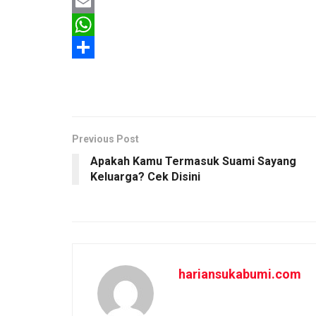
F
a
E
c
m
W
e
a
h
S
b
i
a
h
o
l
t
a
o
s
r
Previous Post
k
A
e
Apakah Kamu Termasuk Suami Sayang
Keluarga? Cek Disini
p
p
hariansukabumi.com