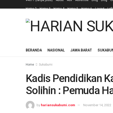
#4671 (tanpa judul)
About
Adv
Advertise
Blog
Blog
C
Home 2
Home 3
Home 4
Home 5
Home 6
Layout
Left
BERANDA
NASIONAL
JAWA BARAT
SUKABU
Home
Sukabumi
Kadis Pendidikan 
Solihin : Pemuda Har
by
hariansukabumi.com
November 14, 2022