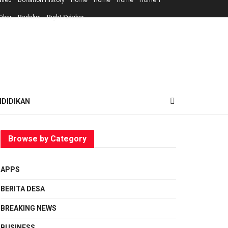
ailed
Donation History
Home
Home
Home
Home 1
iber
Redaksi
Right Sidebar
NDIDIKAN
Browse by Category
APPS
BERITA DESA
BREAKING NEWS
BUSINESS