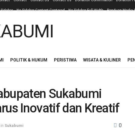
ontact
Contact
Contact Us
Contact Us
Donation Confirmation
Donation F
 Sidebar
No Sidebar Content Centered
No Sidebar Full Width
Panduan Media S
MI
POLITIK & HUKUM
PERISTIWA
WISATA & KULINER
PE
Kabupaten Sukabumi
us Inovatif dan Kreatif
0
in
Sukabumi