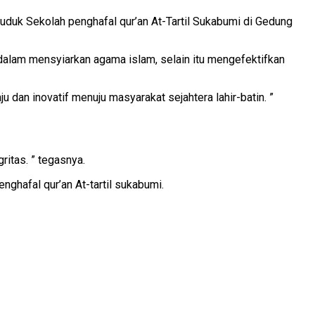
uduk Sekolah penghafal qur’an At-Tartil Sukabumi di Gedung
dalam mensyiarkan agama islam, selain itu mengefektifkan
dan inovatif menuju masyarakat sejahtera lahir-batin. ”
itas. ” tegasnya.
nghafal qur’an At-tartil sukabumi.