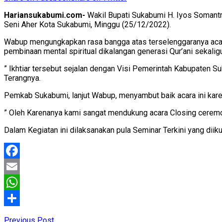
Hariansukabumi.com-
Wakil Bupati Sukabumi H. Iyos Somantri
Seni Aher Kota Sukabumi, Minggu (25/12/2022).
Wabup mengungkapkan rasa bangga atas terselenggaranya acara 
pembinaan mental spiritual dikalangan generasi Qur’ani sekal
” Ikhtiar tersebut sejalan dengan Visi Pemerintah Kabupaten Su
Terangnya.
Pemkab Sukabumi, lanjut Wabup, menyambut baik acara ini kar
” Oleh Karenanya kami sangat mendukung acara Closing ceremony
Dalam Kegiatan ini dilaksanakan pula Seminar Terkini yang diiku
Facebook
Email
WhatsApp
Share
Previous Post