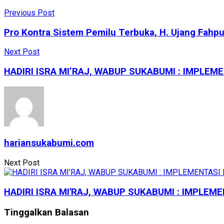
Share
Previous Post
Pro Kontra Sistem Pemilu Terbuka, H. Ujang Fahpu
Next Post
HADIRI ISRA MI’RAJ, WABUP SUKABUMI : IMPLEME
hariansukabumi.com
Next Post
HADIRI ISRA MI'RAJ, WABUP SUKABUMI : IMPLEME
Tinggalkan Balasan