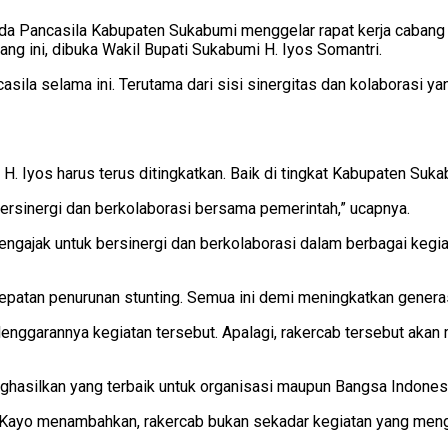
 Pancasila Kabupaten Sukabumi menggelar rapat kerja cabang (
g ini, dibuka Wakil Bupati Sukabumi H. Iyos Somantri.
 selama ini. Terutama dari sisi sinergitas dan kolaborasi yang 
ut H. Iyos harus terus ditingkatkan. Baik di tingkat Kabupaten S
rsinergi dan berkolaborasi bersama pemerintah,” ucapnya.
ngajak untuk bersinergi dan berkolaborasi dalam berbagai kegia
cepatan penurunan stunting. Semua ini demi meningkatkan genera
elenggarannya kegiatan tersebut. Apalagi, rakercab tersebut ak
ghasilkan yang terbaik untuk organisasi maupun Bangsa Indonesi
Kayo menambahkan, rakercab bukan sekadar kegiatan yang mengg