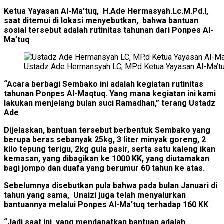
Ketua Yayasan Al-Ma’tuq, H.Ade Hermasyah.Lc.M.Pd.I,
saat ditemui di lokasi menyebutkan, bahwa bantuan
sosial tersebut adalah rutinitas tahunan dari Ponpes Al-
Ma’tuq
Ustadz Ade Hermansyah LC, MP.d Ketua Yayasan Al-Ma’t
“Acara berbagi Sembako ini adalah kegiatan rutinitas
tahunan Ponpes Al-Maqtuq. Yang mana kegiatan ini kami
lakukan menjelang bulan suci Ramadhan,” terang Ustadz
Ade
Dijelaskan, bantuan tersebut berbentuk Sembako yang
berupa beras sebanyak 25kg, 3 liter minyak goreng, 2
kilo tepung terigu, 2kg gula pasir, serta satu kaleng ikan
kemasan, yang dibagikan ke 1000 KK, yang diutamakan
bagi jompo dan duafa yang berumur 60 tahun ke atas.
Sebelumnya disebutkan pula bahwa pada bulan Januari di
tahun yang sama, Unaizi juga telah menyalurkan
bantuannya melalui Ponpes Al-Ma’tuq terhadap 160 KK
“Jadi saat ini, yang mendapatkan bantuan adalah