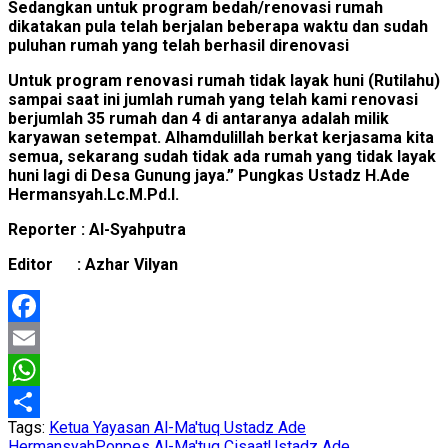
Sedangkan untuk program bedah/renovasi rumah
dikatakan pula telah berjalan beberapa waktu dan sudah
puluhan rumah yang telah berhasil direnovasi
Untuk program renovasi rumah tidak layak huni (Rutilahu)
sampai saat ini jumlah rumah yang telah kami renovasi
berjumlah 35 rumah dan 4 di antaranya adalah milik
karyawan setempat. Alhamdulillah berkat kerjasama kita
semua, sekarang sudah tidak ada rumah yang tidak layak
huni lagi di Desa Gunung jaya.” Pungkas Ustadz H.Ade
Hermansyah.Lc.M.Pd.I.
Reporter : Al-Syahputra
Editor : Azhar Vilyan
Facebook
Email
WhatsApp
Tags:
Ketua Yayasan Al-Ma'tuq Ustadz Ade
Share
Hermansyah
Ponpes Al-Ma'tuq Cisaat
Ustadz Ade