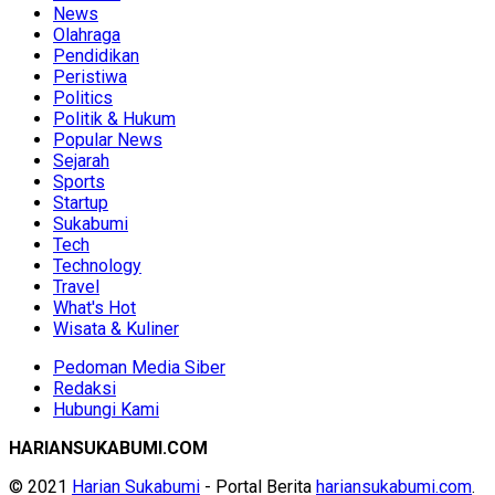
News
Olahraga
Pendidikan
Peristiwa
Politics
Politik & Hukum
Popular News
Sejarah
Sports
Startup
Sukabumi
Tech
Technology
Travel
What's Hot
Wisata & Kuliner
Pedoman Media Siber
Redaksi
Hubungi Kami
HARIANSUKABUMI.COM
© 2021
Harian Sukabumi
- Portal Berita
hariansukabumi.com
.