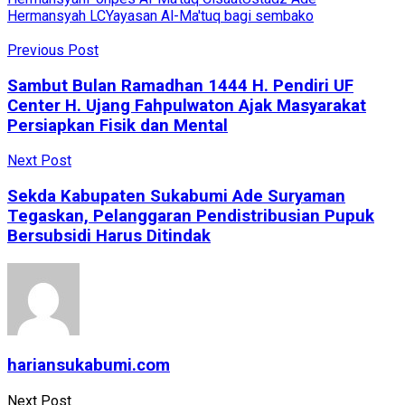
Hermansyah LC
Yayasan Al-Ma'tuq bagi sembako
Previous Post
Sambut Bulan Ramadhan 1444 H. Pendiri UF
Center H. Ujang Fahpulwaton Ajak Masyarakat
Persiapkan Fisik dan Mental
Next Post
Sekda Kabupaten Sukabumi Ade Suryaman
Tegaskan, Pelanggaran Pendistribusian Pupuk
Bersubsidi Harus Ditindak
hariansukabumi.com
Next Post