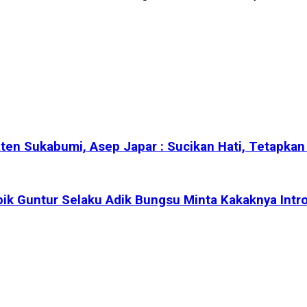
n Sukabumi, Asep Japar : Sucikan Hati, Tetapkan 
pik Guntur Selaku Adik Bungsu Minta Kakaknya Intro