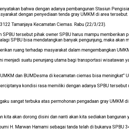
enyatakan bahwa dengan adanya pembangunan Stasiun Pengisi
syarakat dengan penyediaan tenda gray UMKM di area tersebut.
3122 Tamanjaya Kecamatan Ciemas. Rabu (22/3/23).
 SPBU tersebut pihak owner SPBU harus mampu memberikan pe
palagi SPBU bisa mendatangkan banyak pengunjung, maka akan m
erikan ruang terhadap masyarakat dalam mengembangkan UMKM 
 menjadi suatu penunjang utama bagi transportasi wisatawan yang
a UMKM dan BUMDesma di kecamatan ciemas bisa meningkat” U
terciptanya kondisi rasa memiliki dengan adanya SPBU tersebu
gaku sangat terbuka atas permohonan pengadaan gray UMKM di t
an kita akan dorong disini dan nanti akan kita sediakan banguna
ukabumi H. Marwan Hamami sebagai tanda telah di bukanya SPBU