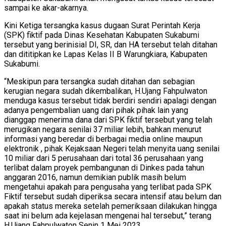
sampai ke akar-akarnya.
Kini Ketiga tersangka kasus dugaan Surat Perintah Kerja
(SPK) fiktif pada Dinas Kesehatan Kabupaten Sukabumi
tersebut yang berinisial DI, SR, dan HA tersebut telah ditahan
dan dititipkan ke Lapas Kelas II B Warungkiara, Kabupaten
Sukabumi.
“Meskipun para tersangka sudah ditahan dan sebagian
kerugian negara sudah dikembalikan, H.Ujang Fahpulwaton
menduga kasus tersebut tidak berdiri sendiri apalagi dengan
adanya pengembalian uang dari pihak pihak lain yang
dianggap menerima dana dari SPK fiktif tersebut yang telah
merugikan negara senilai 37 miliar lebih, bahkan menurut
informasi yang beredar di berbagai media online maupun
elektronik , pihak Kejaksaan Negeri telah menyita uang senilai
10 miliar dari 5 perusahaan dari total 36 perusahaan yang
terlibat dalam proyek pembangunan di Dinkes pada tahun
anggaran 2016, namun demikian publik masih belum
mengetahui apakah para pengusaha yang terlibat pada SPK
Fiktif tersebut sudah diperiksa secara intensif atau belum dan
apakah status mereka setelah pemeriksaan dilakukan hingga
saat ini belum ada kejelasan mengenai hal tersebut,” terang
H.Ujang Fahpulwaton Senin 1 Mei 2023