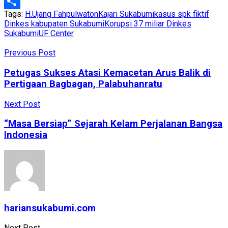
WhatsApp
Tags:
H.Ujang Fahpulwaton
Kajari Sukabumi
kasus spk fiktif
Share
Dinkes kabupaten Sukabumi
Korupsi 37 miliar Dinkes
Sukabumi
UF Center
Previous Post
Petugas Sukses Atasi Kemacetan Arus Balik di
Pertigaan Bagbagan, Palabuhanratu
Next Post
“Masa Bersiap” Sejarah Kelam Perjalanan Bangsa
Indonesia
hariansukabumi.com
Next Post