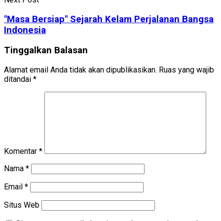
"Masa Bersiap" Sejarah Kelam Perjalanan Bangsa
Indonesia
Tinggalkan Balasan
Alamat email Anda tidak akan dipublikasikan.
Ruas yang wajib
ditandai
*
Komentar
*
Nama
*
Email
*
Situs Web