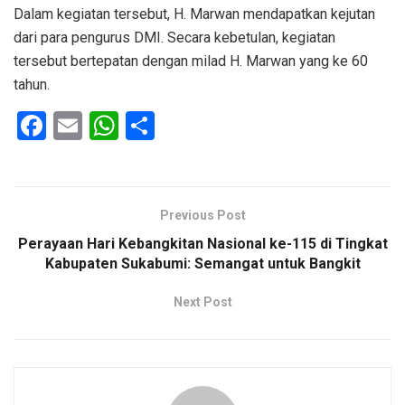
Dalam kegiatan tersebut, H. Marwan mendapatkan kejutan
dari para pengurus DMI. Secara kebetulan, kegiatan
tersebut bertepatan dengan milad H. Marwan yang ke 60
tahun.
F
E
W
S
a
m
h
h
ce
ail
at
ar
b
s
e
Previous Post
o
A
Perayaan Hari Kebangkitan Nasional ke-115 di Tingkat
o
p
Kabupaten Sukabumi: Semangat untuk Bangkit
k
p
Next Post