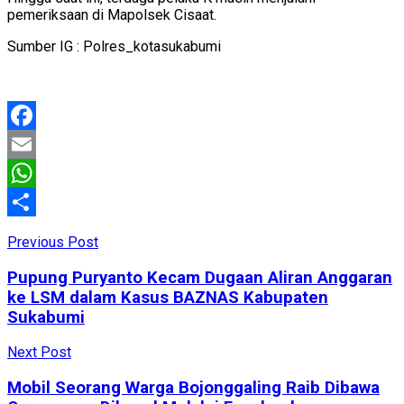
pemeriksaan di Mapolsek Cisaat.
Sumber IG : Polres_kotasukabumi
Facebook
Email
WhatsApp
Share
Previous Post
Pupung Puryanto Kecam Dugaan Aliran Anggaran
ke LSM dalam Kasus BAZNAS Kabupaten
Sukabumi
Next Post
Mobil Seorang Warga Bojonggaling Raib Dibawa