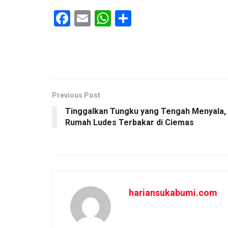
F
E
W
S
a
m
h
h
ce
ail
at
ar
b
s
e
o
A
o
p
Previous Post
Tinggalkan Tungku yang Tengah Menyala,
k
p
Rumah Ludes Terbakar di Ciemas
hariansukabumi.com