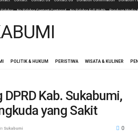
ontact
Contact
Contact Us
Contact Us
Donation Confirmation
Donation F
 Sidebar
No Sidebar Content Centered
No Sidebar Full Width
Panduan Media S
MI
POLITIK & HUKUM
PERISTIWA
WISATA & KULINER
PE
eg DPRD Kab. Sukabumi,
ngkuda yang Sakit
0
in
Sukabumi