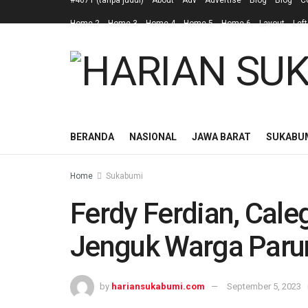
#4671 (tanpa judul)
About
Adv
Advertise
Blog
Blog
C
Home 2
Home 3
Home 4
Home 5
Home 6
Layout
Left
BERANDA
NASIONAL
JAWA BARAT
SUKABU
Home
Sukabumi
Ferdy Ferdian, Cal
Jenguk Warga Paru
by
hariansukabumi.com
September 5, 2023