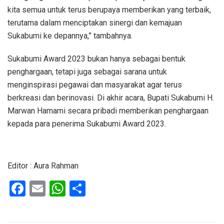
kita semua untuk terus berupaya memberikan yang terbaik,
terutama dalam menciptakan sinergi dan kemajuan
Sukabumi ke depannya,” tambahnya.
Sukabumi Award 2023 bukan hanya sebagai bentuk
penghargaan, tetapi juga sebagai sarana untuk
menginspirasi pegawai dan masyarakat agar terus
berkreasi dan berinovasi. Di akhir acara, Bupati Sukabumi H.
Marwan Hamami secara pribadi memberikan penghargaan
kepada para penerima Sukabumi Award 2023.
Editor : Aura Rahman
F
E
W
S
a
m
h
h
ce
ail
at
ar