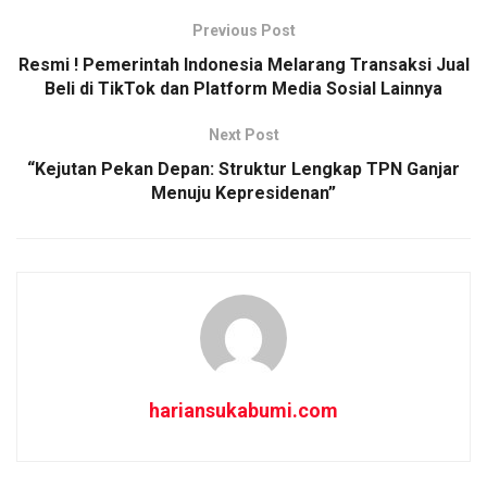
b
s
e
Previous Post
o
A
Resmi ! Pemerintah Indonesia Melarang Transaksi Jual
o
p
Beli di TikTok dan Platform Media Sosial Lainnya
k
p
Next Post
“Kejutan Pekan Depan: Struktur Lengkap TPN Ganjar
Menuju Kepresidenan”
hariansukabumi.com