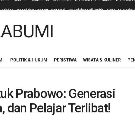
ontact
Contact
Contact Us
Contact Us
Donation Confirmation
Donation F
 Sidebar
No Sidebar Content Centered
No Sidebar Full Width
Panduan Media S
MI
POLITIK & HUKUM
PERISTIWA
WISATA & KULINER
PE
uk Prabowo: Generasi
 dan Pelajar Terlibat!