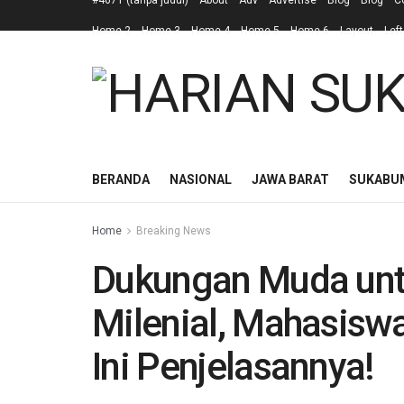
#4671 (tanpa judul)
About
Adv
Advertise
Blog
Blog
C
Home 2
Home 3
Home 4
Home 5
Home 6
Layout
Left
BERANDA
NASIONAL
JAWA BARAT
SUKABU
Home
Breaking News
Dukungan Muda unt
Milenial, Mahasiswa,
Ini Penjelasannya!