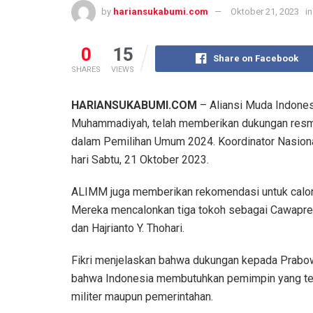
by
hariansukabumi.com
Oktober 21, 2023
in
0
15
Share on Facebook
SHARES
VIEWS
HARIANSUKABUMI.COM
– Aliansi Muda Indone
Muhammadiyah, telah memberikan dukungan resm
dalam Pemilihan Umum 2024. Koordinator Nasion
hari Sabtu, 21 Oktober 2023.
ALIMM juga memberikan rekomendasi untuk calon
Mereka mencalonkan tiga tokoh sebagai Cawapres 
dan Hajrianto Y. Thohari.
Fikri menjelaskan bahwa dukungan kepada Prabow
bahwa Indonesia membutuhkan pemimpin yang tega
militer maupun pemerintahan.