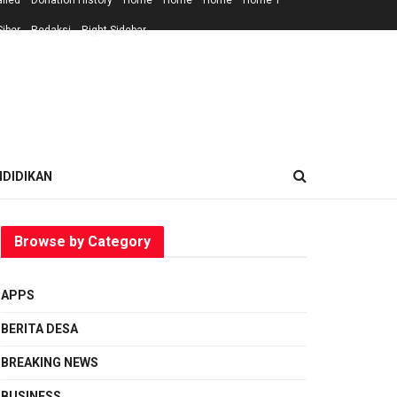
ailed
Donation History
Home
Home
Home
Home 1
iber
Redaksi
Right Sidebar
NDIDIKAN
Browse by Category
APPS
BERITA DESA
BREAKING NEWS
BUSINESS