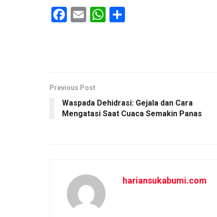
F
E
W
S
a
m
h
h
ce
ail
at
ar
b
s
e
o
A
o
p
Previous Post
Waspada Dehidrasi: Gejala dan Cara
k
p
Mengatasi Saat Cuaca Semakin Panas
hariansukabumi.com