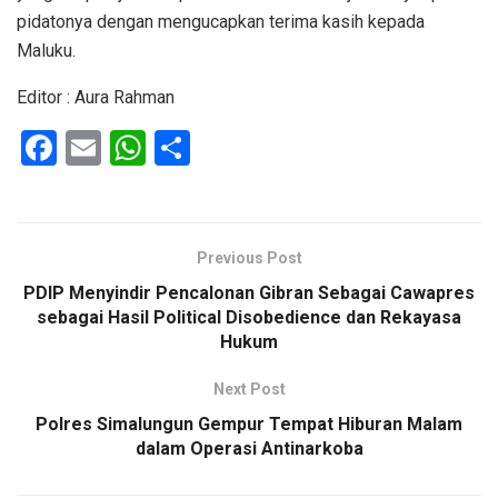
pidatonya dengan mengucapkan terima kasih kepada
Maluku.
Editor : Aura Rahman
F
E
W
S
a
m
h
h
ce
ail
at
ar
b
s
e
Previous Post
o
A
PDIP Menyindir Pencalonan Gibran Sebagai Cawapres
o
p
sebagai Hasil Political Disobedience dan Rekayasa
Hukum
k
p
Next Post
Polres Simalungun Gempur Tempat Hiburan Malam
dalam Operasi Antinarkoba