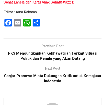
Sehat Lansia dan Kartu Anak Sehat&#8221;
Editor : Aura Rahman
F
E
W
S
a
m
h
h
ce
ail
at
ar
b
s
e
Previous Post
o
A
PKS Mengungkapkan Kekhawatiran Terkait Situasi
o
p
Politik dan Pemilu yang Akan Datang
k
p
Next Post
Ganjar Pranowo Minta Dukungan Kritik untuk Kemajuan
Indonesia