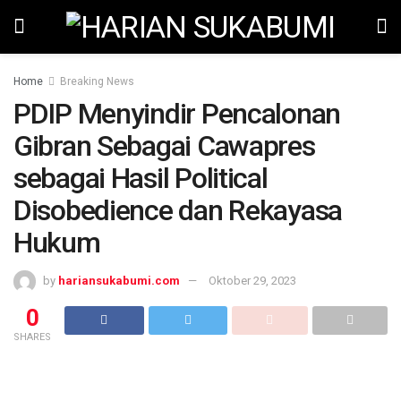
Home
Breaking News
PDIP Menyindir Pencalonan
Gibran Sebagai Cawapres
sebagai Hasil Political
Disobedience dan Rekayasa
Hukum
by
hariansukabumi.com
Oktober 29, 2023
0
SHARES